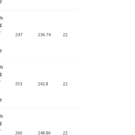
T
nh
g
h
247
236.74
22
T
nh
g
h
253
242.8
22
T
nh
g
h
260
248.86
22