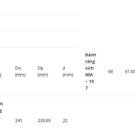
Bánh
răng
Do
Dp
d
xích
68
61.6
g
(mm)
(mm)
(mm)
60A
– 10
T
nh
g
h
241
230.69
22