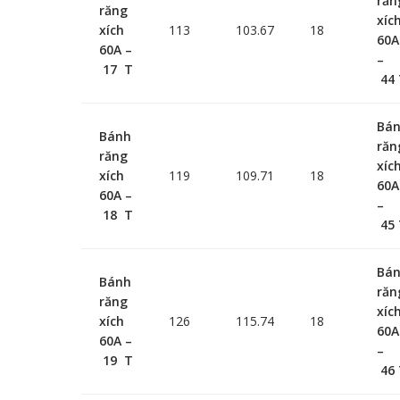
răn
răng
xíc
xích
113
103.67
18
60A
60A –
–
17 T
44 
Bá
Bánh
răn
răng
xíc
xích
119
109.71
18
60A
60A –
–
18 T
45 
Bá
Bánh
răn
răng
xíc
xích
126
115.74
18
60A
60A –
–
19 T
46 