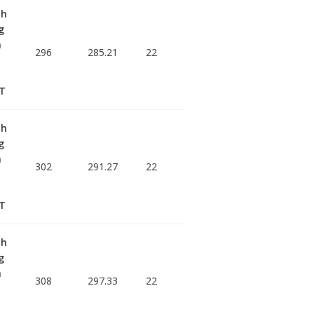
nh
g
h
296
285.21
22
T
nh
g
h
302
291.27
22
T
nh
g
h
308
297.33
22