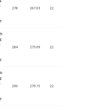
g
h
278
267.03
22
T
nh
g
h
284
273.09
22
T
nh
g
h
290
279.15
22
T