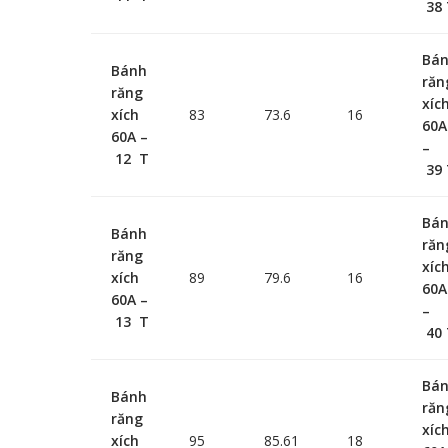
38 
Bá
Bánh
răn
răng
xíc
xích
83
73.6
16
60A
60A –
–
12 T
39 
Bá
Bánh
răn
răng
xíc
xích
89
79.6
16
60A
60A –
–
13 T
40 
Bá
Bánh
răn
răng
xíc
xích
95
85.61
18