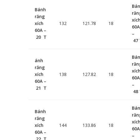
Bá
Bánh
răn
răng
xíc
xích
132
121.78
18
60A
60A –
–
20 T
47 
Bá
ánh
răn
răng
xíc
xích
138
127.82
18
60A
60A –
–
21 T
48 
Bá
Bánh
răn
răng
xíc
xích
144
133.86
18
60A
60A –
–
22 T