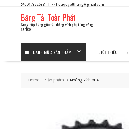
Skip
0917352638
huaquyetthang@gmail.com
to
Băng Tải Toàn Phát
content
Cung cấp băng gầu tải nhông xích phụ tùng công
nghiệp
DANH MỤC SẢN PHẨM
GIỚI THIỆU
S
Home
Sản phẩm
Nhông xích 60A