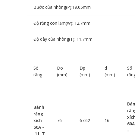
Bước của nhông(P):19.05mm
Độ rộng con lăm(W): 12.7mm
Độ dày của nhông(T): 11.7mm
Số
Do
Dp
d
Số
răng
(mm)
(mm)
(mm)
răn
Bá
Bánh
răn
răng
xíc
xích
76
67.62
16
60A
60A –
–
11 T