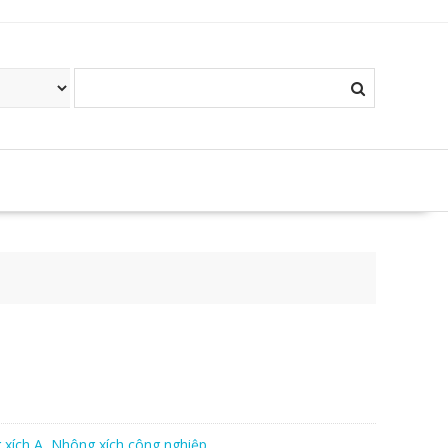
xích A
,
Nhông xích công nghiệp