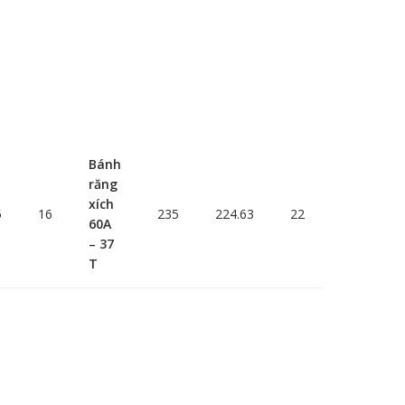
Bánh
răng
xích
5
16
235
224.63
22
60A
– 37
T