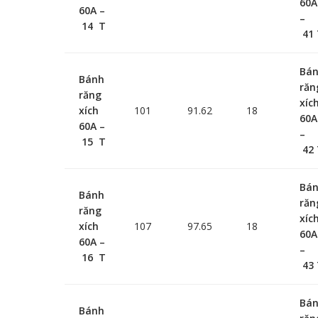
60A
60A –
–
14 T
41 
Bá
Bánh
răn
răng
xíc
xích
101
91.62
18
60A
60A –
–
15 T
42 
Bá
Bánh
răn
răng
xíc
xích
107
97.65
18
60A
60A –
–
16 T
43 
Bá
Bánh