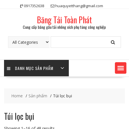
Skip
0917352638
huaquyetthang@gmail.com
to
content
Băng Tải Toàn Phát
Cung cấp băng gầu tải nhông xích phụ tùng công nghiệp
DANH MỤC SẢN PHẨM
Home
Sản phẩm
Túi lọc bụi
Túi lọc bụi
Showing 1–16 of 48 results