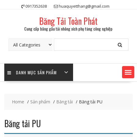
Skip
0917352638
huaquyetthang@gmail.com
to
content
Băng Tải Toàn Phát
Cung cấp băng gầu tải nhông xích phụ tùng công nghiệp
DANH MỤC SẢN PHẨM
Home
Sản phẩm
Băng tải
Băng tải PU
Băng tải PU