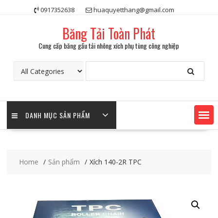
Skip
0917352638
huaquyetthang@gmail.com
to
content
Băng Tải Toàn Phát
Cung cấp băng gầu tải nhông xích phụ tùng công nghiệp
DANH MỤC SẢN PHẨM
Home
Sản phẩm
Xích 140-2R TPC