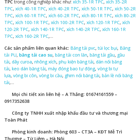
TPC
trong công nghiệp khác như:
xích 35-1R TPC
,
xích 35-2R
TPC
,
xích 40-1R TPC
,
xích 40-2R TPC
,
xích 50-1R TPC
,
xích 50-2R
TPC
,
xích 60-1R TPC
,
xích 60-2R TPC
,
xích 80-1R TPC
,
xích 80-2R
TPC
,
xích 100-1R TPC
,
xích 100-2R TPC
,
xích 120-1R TPC
,
xích
120-2R TPC
,
xích 140-1R TPC
,
xích 140-2R TPC
,
xích 160-1R
TPC
,
xích 160-2R TPC
,…
Các sản phẩm liên quan khác:
Băng tải pvc
,
túi lọc bụi
,
Băng
tải PU
,
băng tải cao su
,
băng tải con lăn
,
băng tải gầu
,
gầu
tải
,
dây curoa
,
nhông xích
,
phụ kiện băng tải
,
dán nối băng
tải
,
keo dán băng tải
,
máy đóng bao tự động
,
vòng bi tự
lựa
,
vòng bi côn
,
vòng bi cầu
,
ghim nối băng tải
,
bản lề nối băng
tải
,…
Mọi chi tiết xin liên hệ – A Thắng: 01674161559 –
0917352638
Công ty TNHH xuất nhập khẩu đầu tư và thương mại
Toàn Phát
Phòng kinh doanh: Phòng 603 – CT3A – KĐT Mễ Trì
Thượng – Từ Liêm – Hà Nội