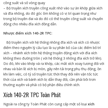
công suất và số vòng quay
– Bộ truyền xích truyền công xuất nhờ vào sự ăn khớp giữa xích
và đĩa nhông, do đó góc ôm không có vị trí quan trọng như
trong bộ truyền đai và do đó có thể truyền công suất và chuyển
động cho nhiều đĩa xích đồng dẫn.
Nhược điểm
xích 140-2R TPC
:
Bộ truyền xích với hệ thống nhông đĩa xích và xích có nhược
điểm theo nguyên lý cấu tạo là sự phân bổ của các điểm bố trí
xích – nhánh xích trên hệ thộng truyền động xích với đĩa xích
không theo đường tròn ( với hệ thống 3 nhông đĩa xích trở lên).
Do đó, khi vào khớp và ra khớp, các mắt xích xoay tương đối với
nhau và bản lề xích bị mòn, gây nên tải trọng phụ thụ động, ồn
khi làm việc, có tỷ số truyền tức thời thay đổi nên vận tốc tức
thời của xích và bánh xích bị dẫn thay đổi, cần phải bôi trơn
thường xuyên và phải có bộ phận điều chỉnh xích.
Xích 140-2R TPC Toàn Phát
Ngoài ra công ty Toàn Phát còn cung cấp một số loại
xích