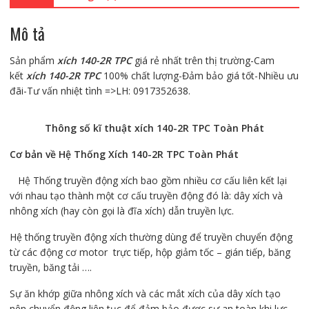
Mô tả
Sản phẩm
xích 140-2R TPC
giá rẻ nhất trên thị trường-Cam
kết
xích 140-2R TPC
100% chất lượng-Đảm bảo giá tốt-Nhiều ưu
đãi-Tư vấn nhiệt tình =>LH: 0917352638.
Thông số kĩ thuật xích 140-2R TPC Toàn Phát
Cơ bản về Hệ Thống Xích 14
0-2R
TPC Toàn Phát
Hệ Thống truyền động xích bao gồm nhiều cơ cấu liên kết lại
với nhau tạo thành một cơ cấu truyền động đó là: dây xích và
nhông xích (hay còn gọi là đĩa xích) dẫn truyền lực.
Hệ thống truyền động xích thường dùng để truyền chuyển động
từ các động cơ motor trực tiếp, hộp giảm tốc – gián tiếp, băng
truyền, băng tải ….
Sự ăn khớp giữa nhông xích và các mắt xích của dây xích tạo
nên chuyển động liên tục để đảm bảo được sự an toàn khi lực