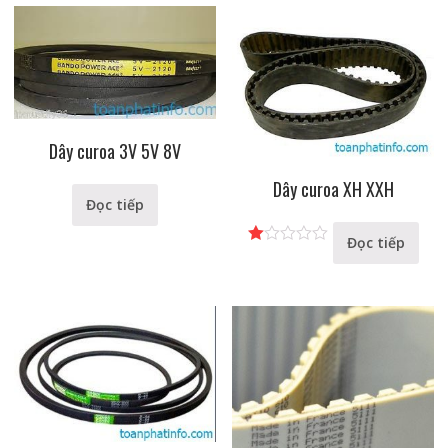
Dây curoa 3V 5V 8V
Dây curoa XH XXH
Đọc tiếp
Đọc tiếp
Đ
ượ
c
xế
p
hạ
ng
1.
00
5
s
ao