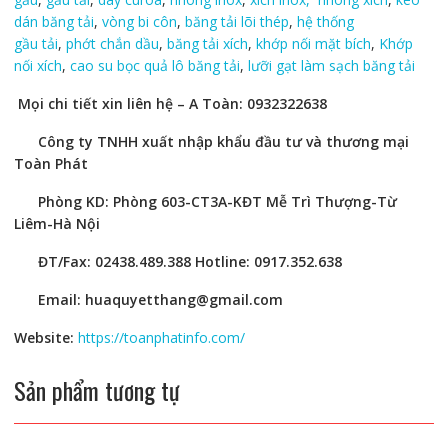
dán băng tải
,
vòng bi côn
,
băng tải lõi thép
,
hệ thống
gầu tải
,
phớt chắn dầu
,
băng tải xích
,
khớp nối mặt bích
,
Khớp
nối xích
,
cao su bọc quả lô băng tải
,
lưỡi gạt làm sạch băng tải
Mọi chi tiết xin liên hệ – A Toàn:
0932322638
Công ty TNHH xuất nhập khẩu đầu tư và thương mại
Toàn Phát
Phòng KD: Phòng 603-CT3A-KĐT Mễ Trì Thượng-Từ
Liêm-Hà Nội
ĐT/Fax: 02438.489.388 Hotline: 0917.352.638
Email: huaquyetthang@gmail.com
Website:
https://toanphatinfo.com/
Sản phẩm tương tự