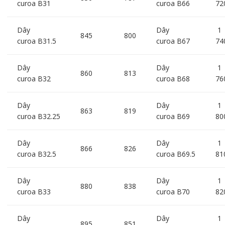
curoa B31
curoa B66
72
Dây
Dây
1
845
800
curoa B31.5
curoa B67
74
Dây
Dây
1
860
813
curoa B32
curoa B68
76
Dây
Dây
1
863
819
curoa B32.25
curoa B69
80
Dây
Dây
1
866
826
curoa B32.5
curoa B69.5
81
Dây
Dây
1
880
838
curoa B33
curoa B70
82
Dây
Dây
1
895
851