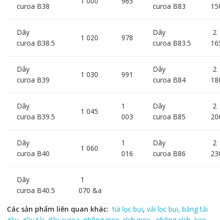
1 000
965
curoa B38
curoa B83
15
Dây
Dây
2
1 020
978
curoa B38.5
curoa B83.5
16
Dây
Dây
2
1 030
991
curoa B39
curoa B84
18
Dây
1
Dây
2
1 045
curoa B39.5
003
curoa B85
20
Dây
1
Dây
2
1 060
curoa B40
016
curoa B86
23
Dây
1
curoa B40.5
070 &a
Các sản phẩm liên quan khác:
túi lọc bụi
,
vải lọc bụi,
băng tải
gầu
,
gầu tải
,
dây curoa
,
nhông inox
,
xích inox,
nhông xích
,
keo