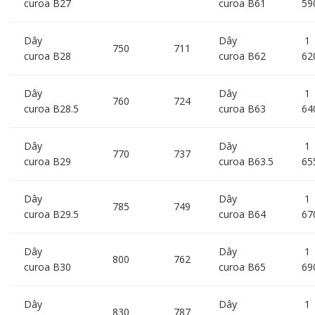
curoa B27
curoa B61
59
Dây
Dây
1
750
711
curoa B28
curoa B62
62
Dây
Dây
1
760
724
curoa B28.5
curoa B63
64
Dây
Dây
1
770
737
curoa B29
curoa B63.5
65
Dây
Dây
1
785
749
curoa B29.5
curoa B64
67
Dây
Dây
1
800
762
curoa B30
curoa B65
69
Dây
Dây
1
830
787