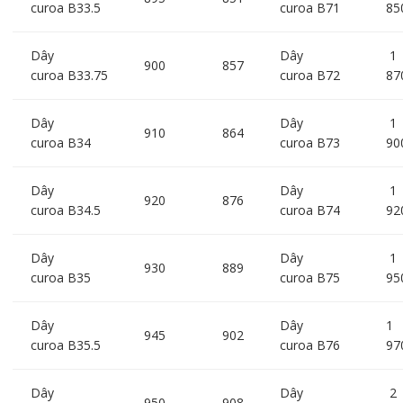
curoa B33.5
curoa B71
85
Dây
Dây
1
900
857
curoa B33.75
curoa B72
87
Dây
Dây
1
910
864
curoa B34
curoa B73
90
Dây
Dây
1
920
876
curoa B34.5
curoa B74
92
Dây
Dây
1
930
889
curoa B35
curoa B75
95
Dây
Dây
1
945
902
curoa B35.5
curoa B76
97
Dây
Dây
2
950
908