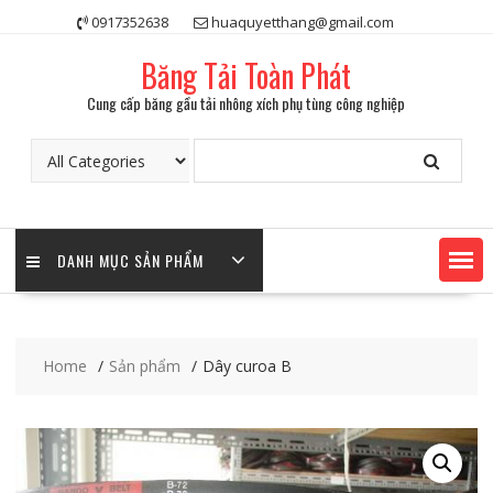
Skip
0917352638
huaquyetthang@gmail.com
to
content
Băng Tải Toàn Phát
Cung cấp băng gầu tải nhông xích phụ tùng công nghiệp
DANH MỤC SẢN PHẨM
Home
Sản phẩm
Dây curoa B