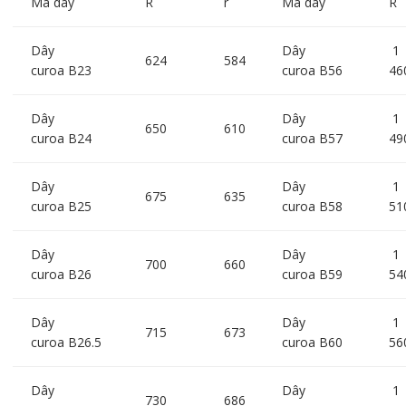
Mã dây
R
r
Mã dây
R
Dây
Dây
1
624
584
curoa B23
curoa B56
46
Dây
Dây
1
650
610
curoa B24
curoa B57
49
Dây
Dây
1
675
635
curoa B25
curoa B58
51
Dây
Dây
1
700
660
curoa B26
curoa B59
54
Dây
Dây
1
715
673
curoa B26.5
curoa B60
56
Dây
Dây
1
730
686