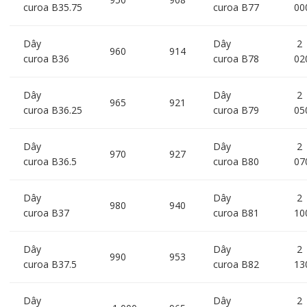
curoa B35.75
curoa B77
00
Dây
Dây
2
960
914
curoa B36
curoa B78
02
Dây
Dây
2
965
921
curoa B36.25
curoa B79
05
Dây
Dây
2
970
927
curoa B36.5
curoa B80
07
Dây
Dây
2
980
940
curoa B37
curoa B81
10
Dây
Dây
2
990
953
curoa B37.5
curoa B82
13
Dây
Dây
2