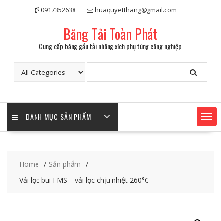
Skip
0917352638
huaquyetthang@gmail.com
to
content
Băng Tải Toàn Phát
Cung cấp băng gầu tải nhông xích phụ tùng công nghiệp
DANH MỤC SẢN PHẨM
Home
Sản phẩm
Vải lọc bui FMS – vải lọc chịu nhiệt 260°C