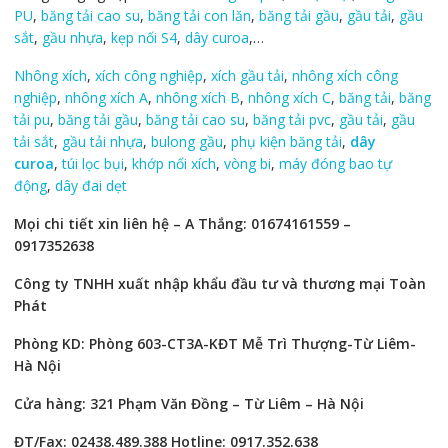
PU
,
băng tải cao su
,
băng tải con lăn
,
băng tải gầu
,
gầu tải
,
gầu
sắt
,
gầu nhựa
,
kẹp nối S4
,
dây curoa
,…
Nhông xích
,
xích công nghiệp
,
xích gầu tải
,
nhông xích công
nghiệp
,
nhông xích A
,
nhông xích B
,
nhông xích C
,
băng tải
,
băng
tải pu
,
băng tải gầu
,
băng tải cao su
,
băng tải pvc
,
gầu tải
,
gầu
tải sắt
,
gầu tải nhựa
,
bulong gầu
,
phụ kiện băng tải
,
dây
curoa
,
túi lọc bụi
,
khớp nối xích
,
vòng bi
,
máy đóng bao tự
động
,
dây đai dẹt
Mọi chi tiết xin liên hệ – A Thắng: 01674161559 –
0917352638
Công ty TNHH xuất nhập khẩu đầu tư và thương mại Toàn
Phát
Phòng KD: Phòng 603-CT3A-KĐT Mễ Trì Thượng-Từ Liêm-
Hà Nội
Cửa hàng: 321 Phạm Văn Đồng – Từ Liêm – Hà Nội
ĐT/Fax: 02438.489.388 Hotline: 0917.352.638