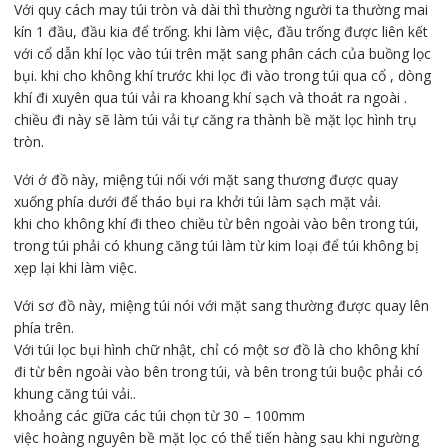
Với quy cách may túi tròn và dài thì thường người ta thường mai
kín 1 đầu, đầu kia để trống. khi làm việc, đầu trống được liên kết
với cổ dẫn khí lọc vào túi trên mặt sang phân cách của buồng lọc
bụi. khi cho không khí trước khi lọc đi vào trong túi qua cổ , dòng
khí đi xuyên qua túi vải ra khoang khí sạch và thoát ra ngoài .
chiều đi này sẽ làm túi vải tự căng ra thành bề mặt lọc hình trụ
tròn.
Với ớ đồ này, miệng túi nối với mặt sang thương được quay
xuống phía dưới để tháo bụi ra khởi túi làm sạch mặt vải.
khi cho không khí đi theo chiều từ bên ngoài vào bên trong túi,
trong túi phải có khung căng túi làm từ kim loại để túi không bị
xẹp lại khi làm việc.
Với sơ đồ này, miệng túi nói với mặt sang thường được quay lên
phía trên.
Với túi lọc bụi hình chữ nhật, chỉ có một sơ đồ là cho không khí
đi từ bên ngoài vào bên trong túi, và bên trong túi buộc phải có
khung căng túi vải..
khoảng các giữa các túi chọn từ 30 – 100mm
việc hoàng nguyên bề mặt lọc có thể tiến hàng sau khi ngường