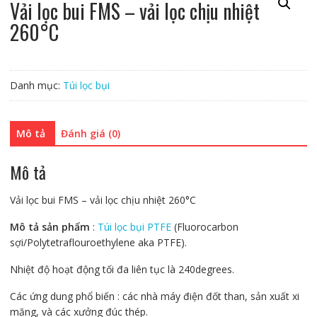
Vải lọc bui FMS – vải lọc chịu nhiệt
260°C
Danh mục:
Túi lọc bụi
Mô tả
Đánh giá (0)
Mô tả
Vải lọc bui FMS – vải lọc chịu nhiệt 260°C
Mô tả sản phẩm
:
Túi lọc bụi PTFE
(Fluorocarbon
sợi/Polytetraflouroethylene aka PTFE).
Nhiệt độ hoạt động tối đa liên tục là 240degrees.
Các ứng dung phổ biến : các nhà máy điện đốt than, sản xuất xi
măng, và các xưởng đúc thép.