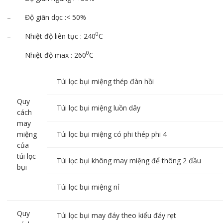
– Độ giãn dọc :< 50%
0
– Nhiệt độ liên tục : 240
C
0
– Nhiệt độ max : 260
C
Túi lọc bụi miệng thép đàn hồi
Quy
Túi lọc bụi miệng luồn dây
cách
may
miệng
Túi lọc bụi miệng có phi thép phi 4
của
túi lọc
Túi lọc bụi không may miệng để thông 2 đầu
bụi
Túi lọc bụi miệng nỉ
Quy
Túi lọc bụi may đáy theo kiểu đáy rẹt