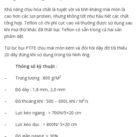
Khả năng chịu hóa chất là tuyệt vời và tính kháng mài mòn là
cao hơn các sợi protein, nhưng không tốt như hầu hết các chất
tổng hợp. Teflon có chi phí cực cao và thường được sử dụng sau
khi mọi thứ khác đã thất bại. Teflon có sẵn trong cả hai sản
phẩm dệt.
Túi lọc bụi PTFE chịu mài mòn kém và đòi hỏi dây đỡ tối thiểu
20 dây đứng khi sử dụng trong túi hình ống.
Thông số kỹ thuật :
2
– Trọng lượng : 800 g/M
– Độ dày : 1,8 mm, 2,0 mm
2
– Độ thoáng khí : 500 – 600L khí / M
/s
– Lực kéo ngang : > 700N/5×20 cm
– Lực kéo dọc : > 800N/ 5×20 cm
– Độ giãn ngang :< 30%