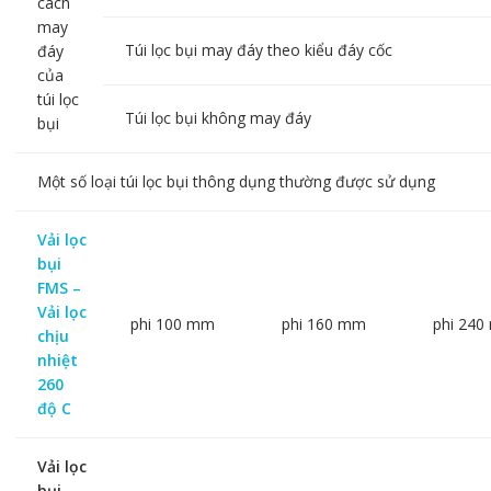
cách
may
Túi lọc bụi may đáy theo kiểu đáy cốc
đáy
của
túi lọc
Túi lọc bụi không may đáy
bụi
Một số loại túi lọc bụi thông dụng thường được sử dụng
Vải lọc
bụi
FMS –
Vải lọc
phi 100 mm
phi 160 mm
phi 24
chịu
nhiệt
260
độ C
Vải lọc
bụi