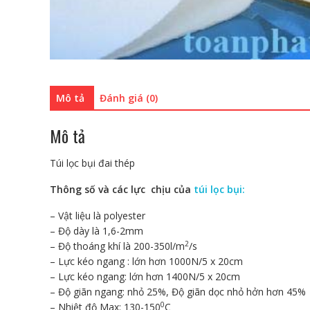
Mô tả
Đánh giá (0)
Mô tả
Túi lọc bụi đai thép
Thông số và các lực chịu của
túi lọc bụi:
– Vật liệu là polyester
– Độ dày là 1,6-2mm
2
– Độ thoáng khí là 200-350l/m
/s
– Lực kéo ngang : lớn hơn 1000N/5 x 20cm
– Lực kéo ngang: lớn hơn 1400N/5 x 20cm
– Độ giãn ngang: nhỏ 25%, Độ giãn dọc nhỏ hởn hơn 45%
0
– Nhiệt độ Max: 130-150
C