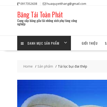
Skip
0917352638
huaquyetthang@gmail.com
to
Băng Tải Toàn Phát
content
Cung cấp băng gầu tải nhông xích phụ tùng công
nghiệp
DANH MỤC SẢN PHẨM
GIỚI THIỆU
S
Home
Sản phẩm
Túi lọc bụi đai thép