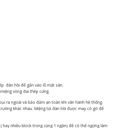
hép đàn hồi để gắn vào lỗ mặt sàn.
ụi miệng vòng đai thép cứng.
bụi ra ngoài và bảo đảm an toàn khi vân hành hệ thống.
i trường khác nhau. Miệng túi đàn hồi được may có gờ để
n ( hay nhiều block trong cùng 1 ngăn) để có thể ngừng làm