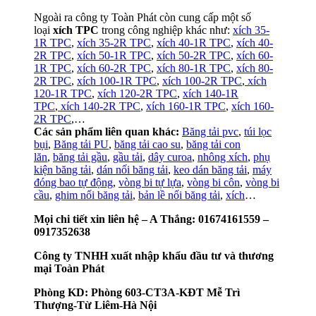
Ngoài ra công ty Toàn Phát còn cung cấp một số
loại
xích TPC
trong công nghiệp khác như:
xích 35-
1R TPC
,
xích 35-2R TPC
,
xích 40-1R TPC
,
xích 40-
2R TPC
,
xích 50-1R TPC
,
xích 50-2R TPC
,
xích 60-
1R TPC
,
xích 60-2R TPC
,
xích 80-1R TPC
,
xích 80-
2R TPC
,
xích 100-1R TPC
,
xích 100-2R TPC
,
xích
120-1R TPC
,
xích 120-2R TPC
,
xích 140-1R
TPC
,
xích 140-2R TPC
,
xích 160-1R TPC
,
xích 160-
2R TPC
,…
Các sản phẩm liên quan khác:
Băng tải pvc
,
túi lọc
bụi
,
Băng tải PU
,
băng tải cao su
,
băng tải con
lăn
,
băng tải gầu
,
gầu tải
,
dây curoa
,
nhông xích
,
phụ
kiện băng tải
,
dán nối băng tải
,
keo dán băng tải
,
máy
đóng bao tự động
,
vòng bi tự lựa
,
vòng bi côn
,
vòng bi
cầu
,
ghim nối băng tải
,
bản lề nối băng tải
,
xích
…
Mọi chi tiết xin liên hệ – A Thắng: 01674161559 –
0917352638
Công ty TNHH xuất nhập khẩu đầu tư và thương
mại Toàn Phát
Phòng KD: Phòng 603-CT3A-KĐT Mễ Trì
Thượng-Từ Liêm-Hà Nội