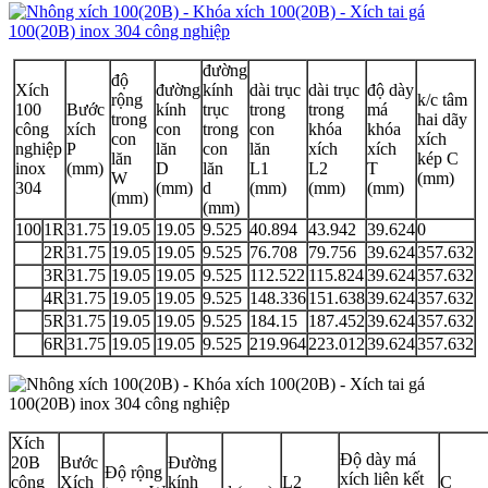
đường
độ
Xích
đường
kính
dài trục
dài trục
độ dày
rộng
k/c tâm
100
Bước
kính
trục
trong
trong
má
trong
hai dãy
công
xích
con
trong
con
khóa
khóa
con
xích
nghiệp
P
lăn
con
lăn
xích
xích
lăn
kép C
inox
(mm)
D
lăn
L1
L2
T
W
(mm)
304
(mm)
d
(mm)
(mm)
(mm)
(mm)
(mm)
100
1R
31.75
19.05
19.05
9.525
40.894
43.942
39.624
0
2R
31.75
19.05
19.05
9.525
76.708
79.756
39.624
357.632
3R
31.75
19.05
19.05
9.525
112.522
115.824
39.624
357.632
4R
31.75
19.05
19.05
9.525
148.336
151.638
39.624
357.632
5R
31.75
19.05
19.05
9.525
184.15
187.452
39.624
357.632
6R
31.75
19.05
19.05
9.525
219.964
223.012
39.624
357.632
Xích
Độ dày má
20B
Bước
Đường
Độ rộng
xích liên kết
công
Xích
kính
L2
C