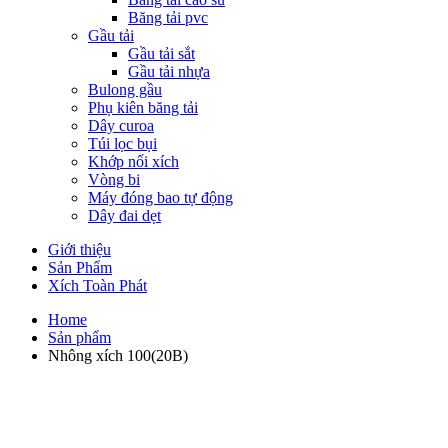
Băng tải pvc
Gầu tải
Gầu tải sắt
Gầu tải nhựa
Bulong gầu
Phụ kiên băng tải
Dây curoa
Túi lọc bụi
Khớp nối xích
Vòng bi
Máy đóng bao tự động
Dây đai dẹt
Giới thiệu
Sản Phẩm
Xích Toàn Phát
Home
Sản phẩm
Nhông xích 100(20B)