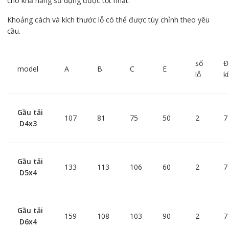
cho khả năng sử dụng được tốt nhất.
Khoảng cách và kích thước lỗ có thể được tùy chỉnh theo yêu
cầu.
số
Đ
model
A
B
C
E
lỗ
k
Gầu tải
107
81
75
50
2
7
D4x3
Gầu tải
133
113
106
60
2
7
D5x4
Gầu tải
159
108
103
90
2
7
D6x4