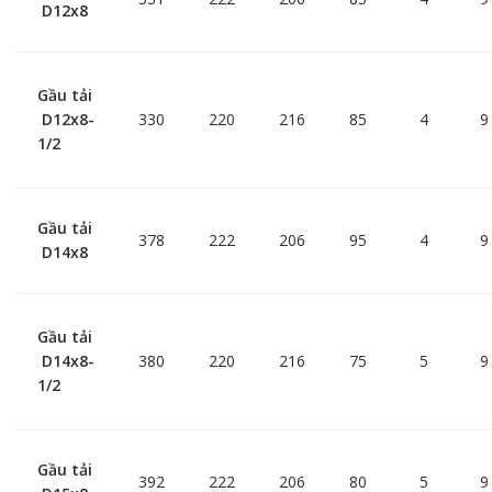
D12x8
Gầu tải
D12x8-
330
220
216
85
4
9
1/2
Gầu tải
378
222
206
95
4
9
D14x8
Gầu tải
D14x8-
380
220
216
75
5
9
1/2
Gầu tải
392
222
206
80
5
9