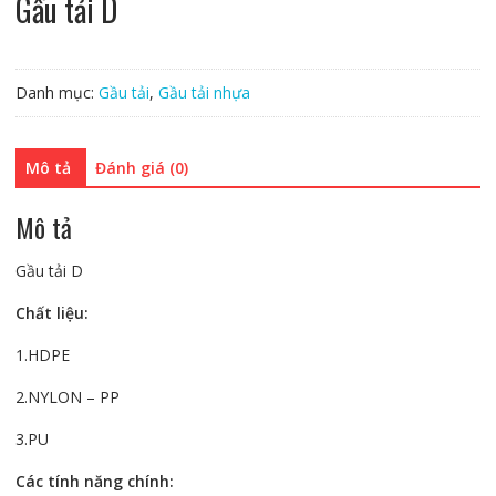
Gầu tải D
Danh mục:
Gầu tải
,
Gầu tải nhựa
Mô tả
Đánh giá (0)
Mô tả
Gầu tải D
Chất liệu:
1.HDPE
2.NYLON – PP
3.PU
Các tính năng chính: