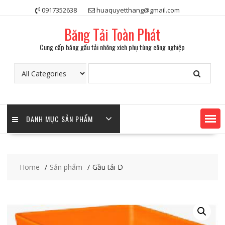
Skip
0917352638
huaquyetthang@gmail.com
to
content
Băng Tải Toàn Phát
Cung cấp băng gầu tải nhông xích phụ tùng công nghiệp
DANH MỤC SẢN PHẨM
Home
Sản phẩm
Gầu tải D