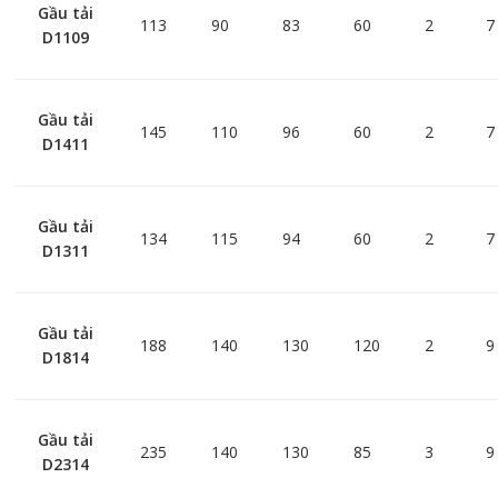
Gầu tải
113
90
83
60
2
7
D1109
Gầu tải
145
110
96
60
2
7
D1411
Gầu tải
134
115
94
60
2
7
D1311
Gầu tải
188
140
130
120
2
9
D1814
Gầu tải
235
140
130
85
3
9
D2314