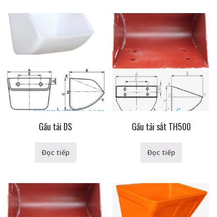
Gầu tải DS
Gầu tải sắt TH500
Đọc tiếp
Đọc tiếp