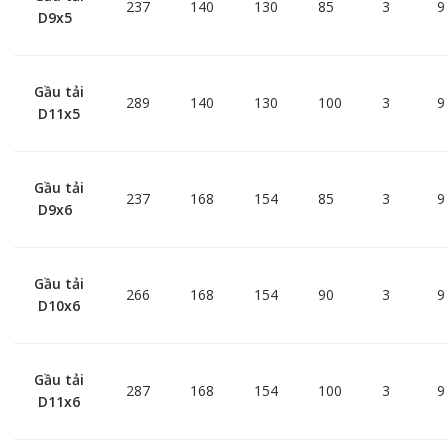
237
140
130
85
3
9
D9x5
Gầu tải
289
140
130
100
3
9
D11x5
Gầu tải
237
168
154
85
3
9
D9x6
Gầu tải
266
168
154
90
3
9
D10x6
Gầu tải
287
168
154
100
3
9
D11x6