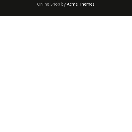
Online Shop by
Acme Themes