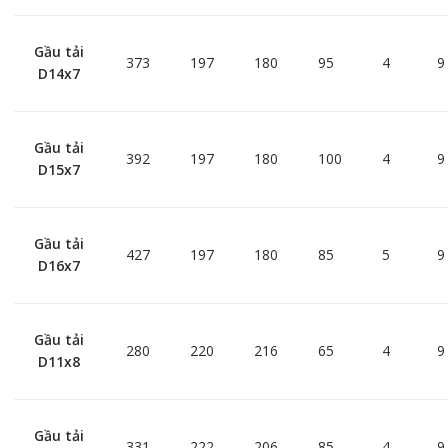
Gầu tải
373
197
180
95
4
9
D14x7
Gầu tải
392
197
180
100
4
9
D15x7
Gầu tải
427
197
180
85
5
9
D16x7
Gầu tải
280
220
216
65
4
9
D11x8
Gầu tải
331
222
206
85
4
9