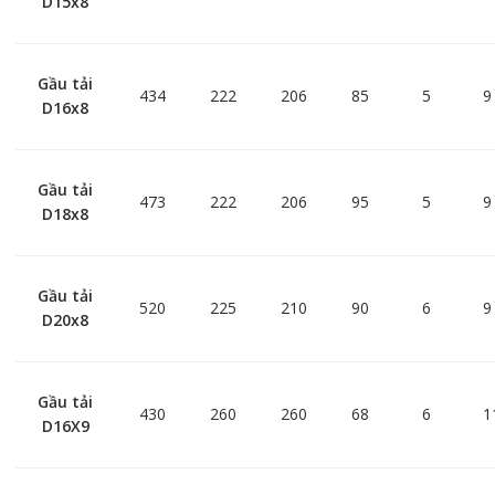
D15x8
Gầu tải
434
222
206
85
5
9
D16x8
Gầu tải
473
222
206
95
5
9
D18x8
Gầu tải
520
225
210
90
6
9
D20x8
Gầu tải
430
260
260
68
6
1
D16X9