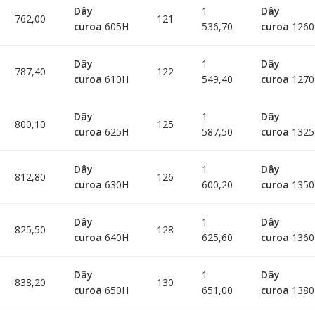
Dây
1
Dây
762,00
121
curoa
605H
536,70
curoa
126
Dây
1
Dây
787,40
122
curoa
610H
549,40
curoa
127
Dây
1
Dây
800,10
125
curoa
625H
587,50
curoa
132
Dây
1
Dây
812,80
126
curoa
630H
600,20
curoa
135
Dây
1
Dây
825,50
128
curoa
640H
625,60
curoa
136
Dây
1
Dây
838,20
130
curoa
650H
651,00
curoa
138