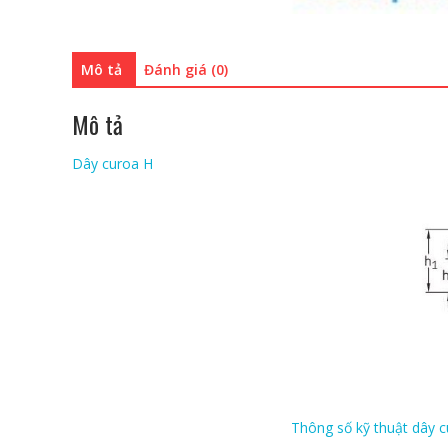
Mô tả
Đánh giá (0)
Mô tả
Dây curoa H
Thông số kỹ thuật dây 