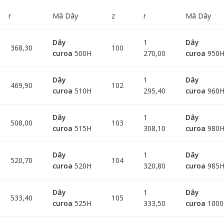
r
Mã Dây
z
r
Mã Dây
Dây
1
Dây
368,30
100
curoa
500H
270,00
curoa
950
Dây
1
Dây
469,90
102
curoa
510H
295,40
curoa
960
Dây
1
Dây
508,00
103
curoa
515H
308,10
curoa
980
Dây
1
Dây
520,70
104
curoa
520H
320,80
curoa
985
Dây
1
Dây
533,40
105
curoa
525H
333,50
curoa
100