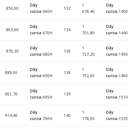
Dây
1
Dây
850,90
132
curoa
660H
676,40
curoa
140
Dây
1
Dây
863,60
134
curoa
670H
701,80
curoa
144
Dây
1
Dây
876,30
136
curoa
680H
727,20
curoa
145
Dây
1
Dây
889,00
138
curoa
690H
752,60
curoa
146
Dây
Dây
901,70
139
curoa
695H
curoa
151
Dây
1
Dây
914,40
140
curoa
700H
778,00
curoa
153