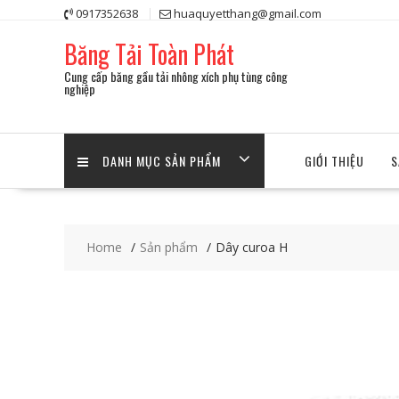
Skip
0917352638
huaquyetthang@gmail.com
to
Băng Tải Toàn Phát
content
Cung cấp băng gầu tải nhông xích phụ tùng công
nghiệp
DANH MỤC SẢN PHẨM
GIỚI THIỆU
S
Home
Sản phẩm
Dây curoa H