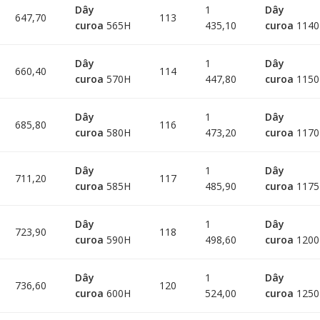
Dây
1
Dây
647,70
113
curoa
565H
435,10
curoa
114
Dây
1
Dây
660,40
114
curoa
570H
447,80
curoa
115
Dây
1
Dây
685,80
116
curoa
580H
473,20
curoa
117
Dây
1
Dây
711,20
117
curoa
585H
485,90
curoa
117
Dây
1
Dây
723,90
118
curoa
590H
498,60
curoa
120
Dây
1
Dây
736,60
120
curoa
600H
524,00
curoa
125