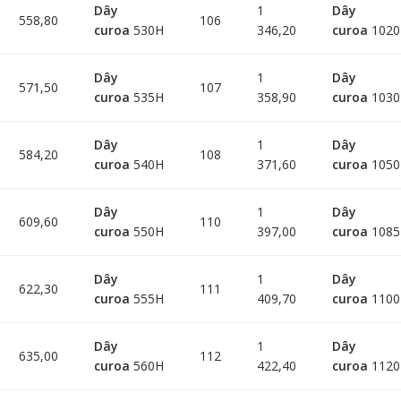
Dây
1
Dây
558,80
106
curoa
530H
346,20
curoa
102
Dây
1
Dây
571,50
107
curoa
535H
358,90
curoa
103
Dây
1
Dây
584,20
108
curoa
540H
371,60
curoa
105
Dây
1
Dây
609,60
110
curoa
550H
397,00
curoa
108
Dây
1
Dây
622,30
111
curoa
555H
409,70
curoa
110
Dây
1
Dây
635,00
112
curoa
560H
422,40
curoa
112