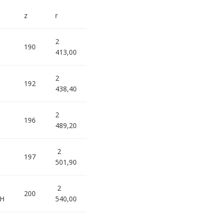
z
r
2
190
H
413,00
2
192
H
438,40
2
196
H
489,20
2
197
H
501,90
2
200
0H
540,00