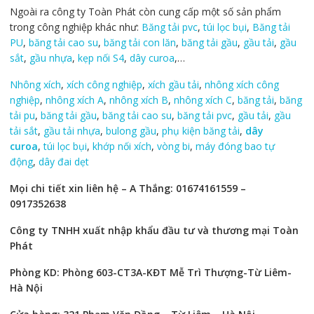
Ngoài ra công ty Toàn Phát còn cung cấp một số sản phẩm
trong công nghiệp khác như:
Băng tải pvc
,
túi lọc bụi
,
Băng tải
PU
,
băng tải cao su
,
băng tải con lăn
,
băng tải gầu
,
gầu tải
,
gầu
sắt
,
gầu nhựa
,
kẹp nối S4
,
dây curoa
,…
Nhông xích
,
xích công nghiệp
,
xích gầu tải
,
nhông xích công
nghiệp
,
nhông xích A
,
nhông xích B
,
nhông xích C
,
băng tải
,
băng
tải pu
,
băng tải gầu
,
băng tải cao su
,
băng tải pvc
,
gầu tải
,
gầu
tải sắt
,
gầu tải nhựa
,
bulong gầu
,
phụ kiện băng tải
,
dây
curoa
,
túi lọc bụi
,
khớp nối xích
,
vòng bi
,
máy đóng bao tự
động
,
dây đai dẹt
Mọi chi tiết xin liên hệ – A Thắng: 01674161559 –
0917352638
Công ty TNHH xuất nhập khẩu đầu tư và thương mại Toàn
Phát
Phòng KD: Phòng 603-CT3A-KĐT Mễ Trì Thượng-Từ Liêm-
Hà Nội