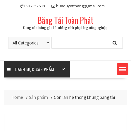
Skip
0917352638
huaquyetthang@gmail.com
to
content
Băng Tải Toàn Phát
Cung cấp băng gầu tải nhông xích phụ tùng công nghiệp
DANH MỤC SẢN PHẨM
Home
Sản phẩm
Con lăn hệ thống khung băng tải