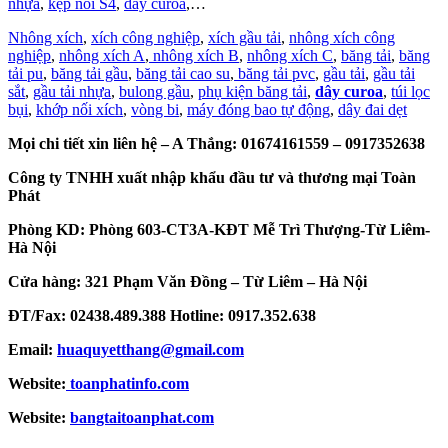
nhựa
,
kẹp nối S4
,
dây curoa
,…
Nhông xích
,
xích công nghiệp
,
xích gầu tải
,
nhông xích công
nghiệp
,
nhông xích A
,
nhông xích B
,
nhông xích C
,
băng tải
,
băng
tải pu
,
băng tải gầu
,
băng tải cao su
,
băng tải pvc
,
gầu tải
,
gầu tải
sắt
,
gầu tải nhựa
,
bulong gầu
,
phụ kiện băng tải
,
dây curoa
,
túi lọc
bụi
,
khớp nối xích
,
vòng bi
,
máy đóng bao tự động
,
dây đai dẹt
Mọi chi tiết xin liên hệ – A Thắng: 01674161559 – 0917352638
Công ty TNHH xuất nhập khẩu đầu tư và thương mại Toàn
Phát
Phòng KD: Phòng 603-CT3A-KĐT Mễ Trì Thượng-Từ Liêm-
Hà Nội
Cửa hàng: 321 Phạm Văn Đồng – Từ Liêm – Hà Nội
ĐT/Fax: 02438.489.388 Hotline: 0917.352.638
Email:
huaquyetthang@gmail.com
Website:
toanphatinfo.com
Website:
bangtaitoanphat.com