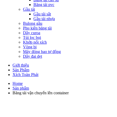
Băng tải pvc
Gầu tải
Gầu tải sắt
Gầu tải nhựa
Bulong gầu
Phụ kiên băng tải
Dây curoa
Túi lọc bụi
Khớp nối xích
Vòng bi
Máy đóng bao tự động
Dây đai dẹt
Giới thiệu
Sản Phẩm
Xích Toàn Phát
Home
Sản phẩm
Băng tải vận chuyển lên container