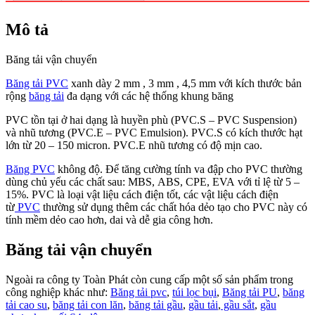
Mô tả
Băng tải vận chuyển
Băng tải PVC
xanh dày 2 mm , 3 mm , 4,5 mm với kích thước bản
rộng
băng tải
đa dạng với các hệ thống khung băng
PVC tồn tại ở hai dạng là huyền phù (PVC.S – PVC Suspension)
và nhũ tương (PVC.E – PVC Emulsion). PVC.S có kích thước hạt
lớn từ 20 – 150 micron. PVC.E nhũ tương có độ mịn cao.
Băng PVC
không độ. Để tăng cường tính va đập cho PVC thường
dùng chủ yếu các chất sau: MBS, ABS, CPE, EVA với tỉ lệ từ 5 –
15%. PVC là loại vật liệu cách điện tốt, các vật liệu cách điện
từ
PVC
thường sử dụng thêm các chất hóa dẻo tạo cho PVC này có
tính mềm dẻo cao hơn, dai và dễ gia công hơn.
Băng tải vận chuyển
Ngoài ra công ty Toàn Phát còn cung cấp một số sản phẩm trong
công nghiệp khác như:
Băng tải pvc
,
túi lọc bụi
,
Băng tải PU
,
băng
tải cao su
,
băng tải con lăn
,
băng tải gầu
,
gầu tải
,
gầu sắt
,
gầu