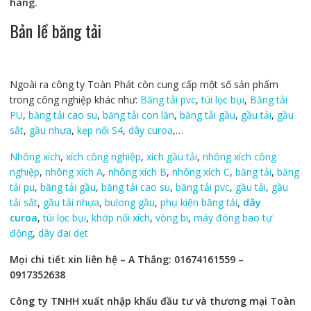
hàng.
Bản lề băng tải
Ngoài ra công ty Toàn Phát còn cung cấp một số sản phẩm
trong công nghiệp khác như:
Băng tải pvc
,
túi lọc bụi
,
Băng tải
PU
,
băng tải cao su
,
băng tải con lăn
,
băng tải gầu
,
gầu tải
,
gầu
sắt
,
gầu nhựa
,
kẹp nối S4
,
dây curoa
,…
Nhông xích
,
xích công nghiệp
,
xích gầu tải
,
nhông xích công
nghiệp
,
nhông xích A
,
nhông xích B
,
nhông xích C
,
băng tải
,
băng
tải pu
,
băng tải gầu
,
băng tải cao su
,
băng tải pvc
,
gầu tải
,
gầu
tải sắt
,
gầu tải nhựa
,
bulong gầu
,
phụ kiện băng tải
,
dây
curoa
,
túi lọc bụi
,
khớp nối xích
,
vòng bi
,
máy đóng bao tự
động
,
dây đai dẹt
Mọi chi tiết xin liên hệ – A Thắng: 01674161559 –
0917352638
Công ty TNHH xuất nhập khẩu đầu tư và thương mại Toàn