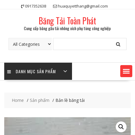
Skip
0917352638
huaquyetthang@gmail.com
to
content
Băng Tải Toàn Phát
Cung cấp băng gầu tải nhông xích phụ tùng công nghiệp
DANH MỤC SẢN PHẨM
Home
Sản phẩm
Bản lề băng tải